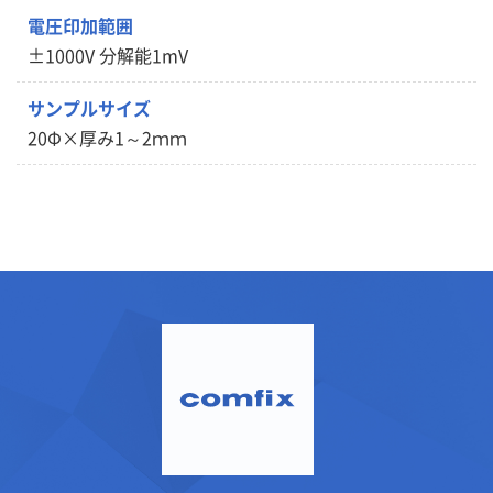
電圧印加範囲
±1000V 分解能1mV
サンプルサイズ
20Φ×厚み1～2ｍｍ