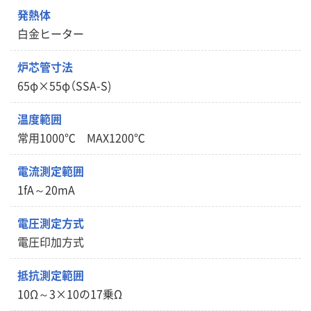
発熱体
白金ヒーター
炉芯管寸法
65φ×55φ（SSA-S)
温度範囲
常用1000℃ MAX1200℃
電流測定範囲
1fA～20mA
電圧測定方式
電圧印加方式
抵抗測定範囲
10Ω～3×10の17乗Ω