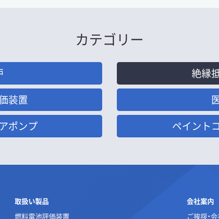
カテゴリー
炉
絶縁
価装置
アポンプ
ペイント
取扱い製品
会社案内
燃料電池評価装置
ご挨拶・会