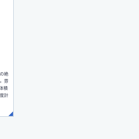
の絶
。 雰
体積
温度計