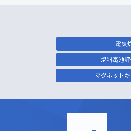
電気
燃料電池評
マグネットギ