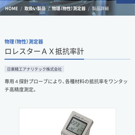
HOME
取扱い製品
物理（物性）測定器
製品詳細
物理（物性）測定器
ロレスターＡＸ抵抗率計
日東精工アナリテック株式会社
専用４探針プローブにより、各種材料の抵抗率をワンタッ
チ高精度測定。