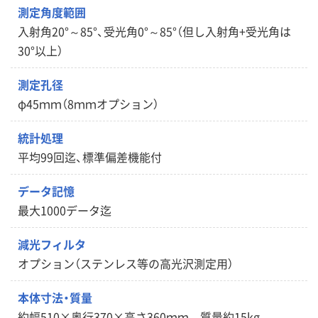
測定角度範囲
入射角20°～85°、受光角0°～85°（但し入射角+受光角は
30°以上）
測定孔径
φ45ｍｍ（8ｍｍオプション）
統計処理
平均99回迄、標準偏差機能付
データ記憶
最大1000データ迄
減光フィルタ
オプション（ステンレス等の高光沢測定用）
本体寸法・質量
約幅510×奥行370×高さ360ｍｍ 質量約15kg