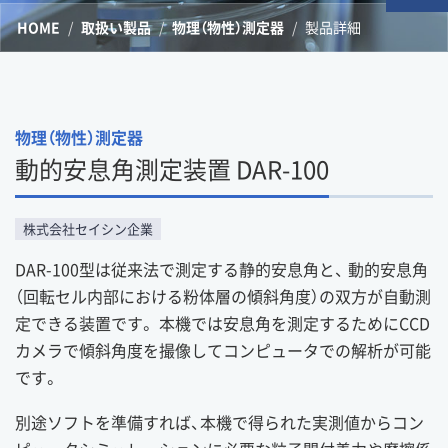
HOME
取扱い製品
物理（物性）測定器
製品詳細
物理（物性）測定器
動的安息角測定装置 DAR-100
株式会社セイシン企業
DAR-100型は従来法で測定する静的安息角と、 動的安息角
（回転セル内部における粉体層の傾斜角度）の双方が自動測
定できる装置です。 本機では安息角を測定するためにCCD
カメラで傾斜角度を撮像してコンピュータでの解析が可能
です。
別途ソフトを準備すれば、本機で得られた実測値からコン