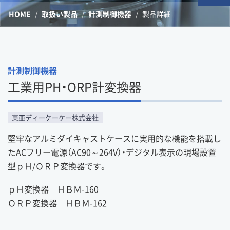
HOME
取扱い製品
計測制御機器
製品詳細
計測制御機器
工業用PH・ORP計変換器
東亜ディーケーケー株式会社
堅牢なアルミダイキャストケースに実用的な機能を搭載し
たACフリー電源（AC90～264V）・デジタル表示の現場設置
型ｐＨ/ＯＲＰ変換器です。
ｐＨ変換器 ＨＢＭ-160
ＯＲＰ変換器 ＨＢＭ-162